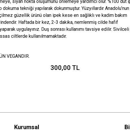
meye, siyah nokta oluşumunu önlemeye yardımcı olur.
%100 dut ip
p
dokuma tekniği yapılarak dokunmuştur. Yüzyıllardır
Anadolu’nun
ilmez güzellik ürünü olan ipek kese en
sağlıklı ve kadim bakım
indendir.
Haftada bir kez, 2-3 dakika, nemlenmiş cilde hafif
yaparak uygulayınız. Duş sonrası kullanımı tavsiye edilir.
Sivilceli
ssas ciltlerde kullanılmamaktadır.
ÜN VEGANDIR.
300,00 TL
Kurumsal
Bi