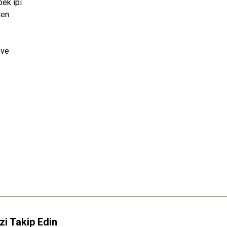
ek ipi
 en
 ve
zi Takip Edin