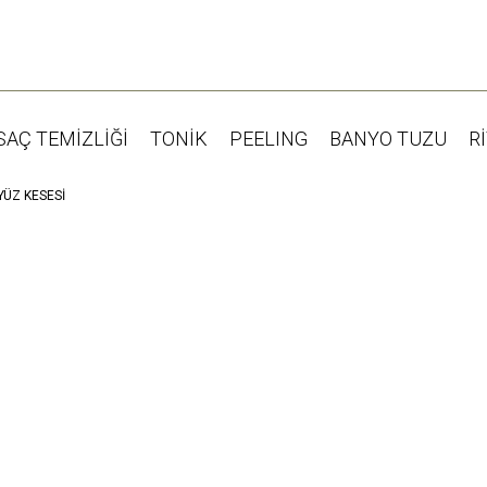
SAÇ TEMİZLİĞİ
TONİK
PEELING
BANYO TUZU
R