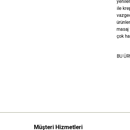
yenile
ile kre
vazgeç
ürünler
masaj
çok ha
BU ÜR
Müşteri Hizmetleri