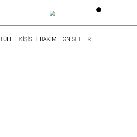
İTÜEL
KİŞİSEL BAKIM
GN SETLER