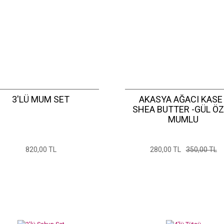
3'LÜ MUM SET
AKASYA AĞACI KASE 
SHEA BUTTER -GÜL Ö
MUMLU
820,00 TL
280,00 TL
350,00 TL